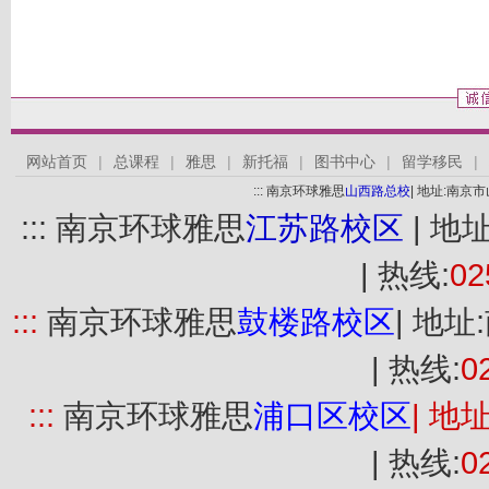
网站首页
|
总课程
|
雅思
|
新托福
|
图书中心
|
留学移民
|
::: 南京环球雅思
山西路总校
| 地址:南京
::: 南京环球雅思
江苏路校区
| 地
| 热线:
02
:::
南京环球雅思
鼓楼路
校区
| 地
| 热线:
0
:::
南京环球雅思
浦口
区
校区
| 地
| 热线:
0