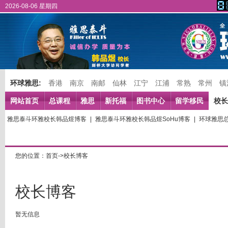
2026-08-06 星期四
环球雅思:
香港
南京
南邮
仙林
江宁
江浦
常熟
常州
镇
网站首页
总课程
雅思
新托福
图书中心
留学移民
校长
雅思泰斗环雅校长韩品煜博客
|
雅思泰斗环雅校长韩品煜SoHu博客
|
环球雅思
您的位置：首页->校长博客
校长博客
暂无信息