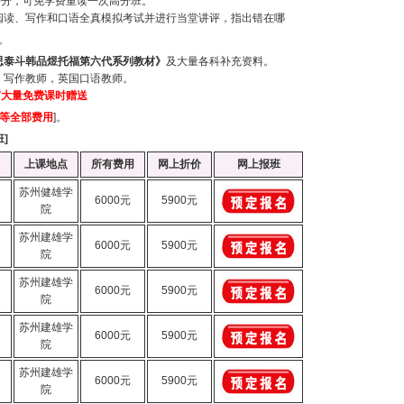
0
分，可免学费重读一次高分班。
阅读、写作和口语全真模拟考试并进行当堂讲评，指出错在哪
。
思泰斗韩品煜托福第六代系列教材》
及大量各科补充资料。
、写作教师，英国口语教师。
有大量免费课时赠送
等全部费用
]
。
班
]
上课地点
所有费用
网上折价
网上报班
苏州健雄学
6000元
5900元
院
苏州建雄学
6000元
5900元
院
苏州建雄学
6000元
5900元
院
苏州建雄学
6000元
5900元
院
苏州建雄学
6000元
5900元
院