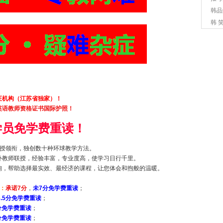
韩品
韩 
证机构（江苏省独家）！
英语教师资格证书国际护照！
学员免学费重读！
授领衔，独创数十种环球教学方法。
外教师联授，经验丰富，专业度高，使学习日行千里。
询，帮助选择最实效、最经济的课程，让您体会和煦般的温暖。
：
承诺7分
，
未7分免学费重读
；
6.5分免学费重读
；
分免学费重读
；
分免学费重读
；