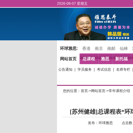
2026-08-07 星期五
环球雅思:
香港
南京
南邮
仙林
网站首页
总课程
雅思
新托福
公告通知
|
学员服务
|
考试信息
|
名师专栏
您的位置：首页->网站首页->常年课程介绍
[苏州健雄]总课程表*
发布：环球雅思
点击数：