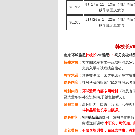
9月17日-11月13日（周六周日
YGZ04
秋季班国庆放假
11月26日-1月22日（周六周日
YGZ03
秋季班元旦放假
韩校长V
南京环球雅思
韩校长
VIP
雅思
6.5
高分突破精
招生对象：
大学四级左右水平或取得雅思
5-5
免费入学考试成绩合格者
。
教学承诺：
过免费测试，
未达承诺分免学费
课程内容：
针对学员的听读写说各项雅思考
教材内容：
环球雅思内部专用教材
《雅思泰
及大量各科补充资料[电子版包括听力]。
师资力量：
高分听力、口语、阅读、写作教
斗韩品煜校长亲自授课。
课程时间：
VIP
精品班
总课时，雅思考前听读
费赠送的课时
[
小班化、时间短、
全部费用：
不仅含培训费，而且含学费、教