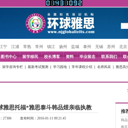
江宁
江浦
常熟
常州
镇江
扬州
盐城
泰州
无锡
苏州
北京
图书中心
留学移民
校长博客
资料
毕业留念
联系我们
联
|
留学咨询专栏
|
最新考试预测
|
学习园地
|
常年课程介绍
|
名师风采
|
雅思高
环球雅思托福*雅思泰斗韩品煜亲临执教
推
27306
发布时间：2016-01-11 09:21:45
韩品
南京