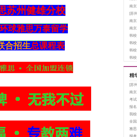
南京
思苏州健雄分校
[苏
南京
环球雅思万泰留学
南京
韩校
韩校
年联合招生
总课程表
韩校
韩校
精
[苏
南京
考试
报名
我校
全国
雅思
报考