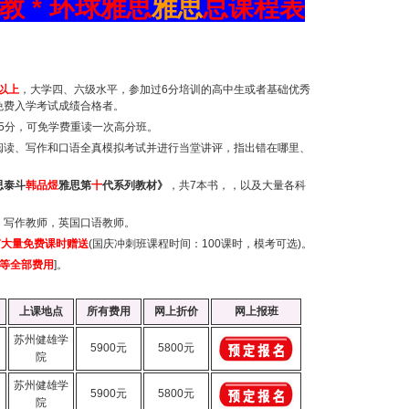
 * 环球雅思
雅思
总课程表
以上
，大学四、六级水平，参加过
6
分培训的高中生或者基础优秀
免费入学考试成绩合格者。
5
分，可免学费重读一次高分班。
阅读、写作和口语全真模拟考试并进行当堂讲评，指出错在哪里、
。
思泰斗
韩品煜
雅思第
十
代系列教材》
，共
7
本书，，以及大量各科
、写作教师，英国口语教师。
有大量免费课时赠送
(
国庆冲刺班课程时间：
100
课时，模考可选
)
。
等全部费用
]
。
上课地点
所有费用
网上折价
网上报班
苏州健雄学
5900元
5800元
院
苏州健雄学
5900元
5800元
院