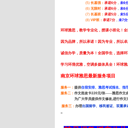
(5)
长基强：
承诺6分
，
未6
(6)
无限时：
承诺6分
，
未6
(7)
长基班：
承诺5分
，
未5
(8)
VIP
班：
承诺7分
，
未7
环球雅思，教学专业化，授课小班化！全
因为品牌，所以承诺！因为专业，所以卓
诚信办学，质量为本！全国学生，选择环
学习环境优雅，空调多媒体具全！环球雅
南京环球雅思最新服务项目
服务一：
提供
住宿安排、雅思考试报名、指导
服务二：
作文批改卡
220
元
/
张——雅思作文
为广大学员提供作文修改
,
进行作文
服务三：
办理
出国留学、移民签证、双重承
>