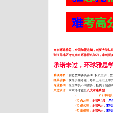
南京环球雅思，全国加盟连锁，剑桥大学认
到江苏地区考点南京环雅报名学习，拿剑桥
承诺未过，环球雅思
精锐师资：
雅思教学委员会
ITC
权威主讲，教
经典讲解：
囊括历届考题，每班五名以上中
专业咨询：
根据学员不同需要，提供个别咨
未过承诺：
南京环球雅思
八大承诺班型
：
( (1)
冲刺班
(2)
高分班：
承诺6.5分
，
未
(3)
强化班：
承诺6分
，
未6
(4)
基强班：
承诺6分
，
未6