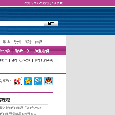
设为首页
/
收藏我们
/
联系我们
淄博
徐州
宿迁
南昌
合办学
选课中心
加盟连锁
分明星
|
雅思高分秘笈
|
雅思托福考期
分享到:
荐课程
煜教授●环球雅思托福●专攻/教
环球雅思最新暑假班课程表