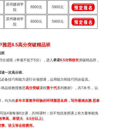
）
苏州建雄学
6000元
5900元
院
）
苏州建雄学
6000元
5900元
院
IP雅思6.5高分突破精品班
品班
.5
分成绩（单项不低于
5
分），进入
承诺
6.5
分
韩校长
突破精品班，
重读一次高分班
。
试必备技巧和能力进行分项授课，运用能力和技巧同步提高。
斗韩品煜教授雅思
高分突破
课程
第十代
系列教材》，共7本书，
以
师，均为有
多年丰富教学经验的环球雅思名师，写作最难由雅 思泰
写说
4
项每项
6
次课，共
96
课时；但不包括老师课上有大量奉献免
效率高、希望大
、
6.5
分以上
]
。
材费、讲义等全部费用
。