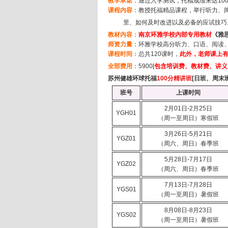
教学承诺
：通过入学测试，托福成绩未达
10
课程内容
：教授托福精品课程，举行听力、
里、如何及时改进以及必备的应试技巧
教材内容
：
南京环雅学校内部专用教材
《雅
师
资力量
：环雅学校高分听力、口语、阅读
课程时间
：总共
120
课时，
此外，老师课上
全部费用
：
5900[
包含培训费、教材费、讲义
苏州健雄环球托福
100
分精讲班
[
日班、周末
班号
上课时间
2月01日-2月25日
YGH01
（周一至周日）寒假班
3月26日-5月21日
YGZ01
（周六、周日）春季班
5月28日-7月17日
YGZ02
（周六、周日）春季班
7月13日-7月28日
YGS01
（周一至周日）暑假班
8月08日-8月23日
YGS02
（周一至周日）暑假班