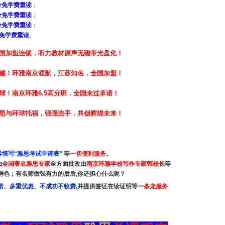
分免学费重读
；
分免学费重读
；
分免学费重读
；
分免学费重读
。
国加盟连锁，听力教材原声无磁带光盘化！
越！环雅南京领航，江苏知名，全国加盟！
球！南京环雅6.5高分班，全国未过承诺！
思与环球托福，强强连手，共创辉煌未来！
填写“雅思考试申请表”
等
一切便利服务
。
由
全国著名雅思专家
全方面批改由
南京环雅学校写作专家韩校长
等
润色；有名师做强有力的后盾
,
你还担心什么呢？
诺、多重优惠、不成功不收费
,
并提供签证在读证明等
一条龙服务