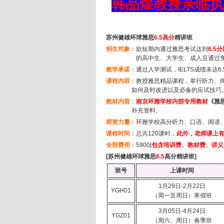
韩品煜教授亲临执教
苏州健雄环球雅思
6.5
高分
精讲班
招生对象
：
欲短期内通过雅思考试达到
6.5
分
的高中生、大学生、成人且通过
教学承诺
：
通过入学测试，
IELTS
成绩未达
6.
课程内容
：
教授雅思精品课程，举行听力、
如何及时改进以及必备的应试技巧
教材内容
：
南京环雅学校内部专用教材
《雅
补充资料。
师资力量
：环雅学校高分听力、口语、阅读
课程时间
：总共
120
课时，
此外，老师课上
全部费用
：59
00
[
包含培训费、教材费、讲义
[
苏州健雄环球雅思
6.5
高分精讲班]
班号
上课时间
1月29日-2月22日
YGH01
（周一至周日）寒假班
3月05日-4月24日
YGZ01
（周六、周日）春季班