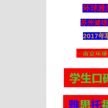
环球雅
苏州健雄
2017