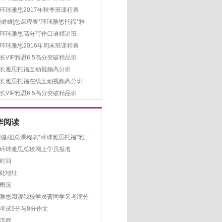
环球雅思2017年秋季班课程表
州健雄]总课程表*环球雅思托福*雅
环球雅思高分写作口语精讲班
环球雅思2016年周末班课程表
长VIP雅思6.5高分突破精品班
长雅思托福互动视频高分班
长雅思托福在线互动视频高分班
长VIP雅思6.5高分突破精品班
华阅读
州健雄]总课程表*环球雅思托福*雅
环球雅思总校网上学员报名
时间
处地址
概况
雅思阅读我校学员曹同学又考满分
考试9分与8分作文
流程