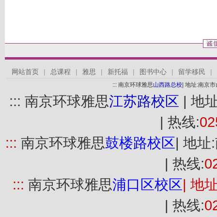
网站首页
|
总课程
|
雅思
|
新托福
|
图书中心
|
留学移民
|
::: 南京环球雅思
山西路总校
| 地址:南京
::: 南京环球雅思
江苏路校区
| 地
| 热线:
02
:::
南京环球雅思
鼓楼路
校区
| 地
| 热线:
0
:::
南京环球雅思
浦口
区
校区
| 地
| 热线:
0