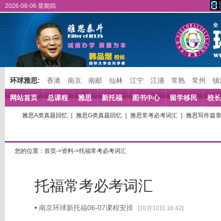
2026-08-06 星期四
环球雅思:
香港
南京
南邮
仙林
江宁
江浦
常熟
常州
镇
网站首页
总课程
雅思
新托福
图书中心
留学移民
校长
雅思A类真题回忆
|
雅思G类真题回忆
|
雅思常考必考词汇
|
雅思写作篇
您的位置：首页->资料->托福常考必考词汇
托福常考必考词汇
•
南京环球新托福06-07课程安排
[10月10日 16:42]